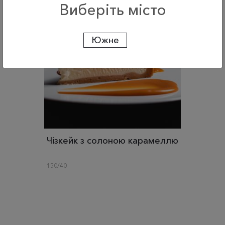
Виберіть місто
Южне
Чізкейк з солоною карамеллю
150/40