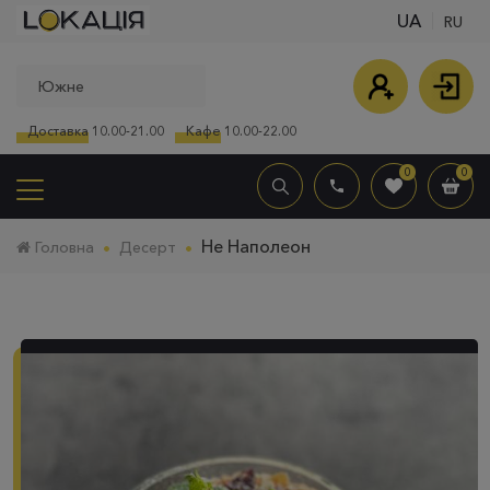
UA
RU
Доставка
10.00-21.00
Кафе
10.00-22.00
0
0
Не Наполеон
Головна
Десерт