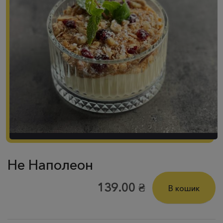
Не Наполеон
139.00
₴
В кошик